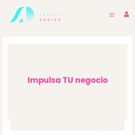
Ir
al
contenido
Impulsa TU negocio