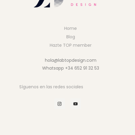
Home
Blog
Hazte TOP member
hola@labtopdesign.com
Whatsapp +34 652 91 32 53
Síguenos en las redes sociales
I
Y
n
o
s
u
t
t
a
u
g
b
r
e
a