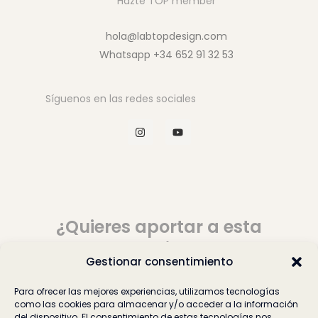
Hazte TOP member
hola@labtopdesign.com
Whatsapp +34 652 91 32 53
Síguenos en las redes sociales
I
Y
n
o
s
u
t
t
a
u
g
b
r
e
a
m
¿Quieres aportar a esta
comunidad?
Gestionar consentimiento
Para ofrecer las mejores experiencias, utilizamos tecnologías
Cuéntanos
como las cookies para almacenar y/o acceder a la información
del dispositivo. El consentimiento de estas tecnologías nos