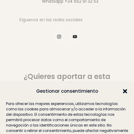
Whatsapp +34 652 91 32 53
Síguenos en las redes sociales
I
Y
n
o
s
u
t
t
a
u
g
b
r
e
a
m
¿Quieres aportar a esta
comunidad?
Gestionar consentimiento
Para ofrecer las mejores experiencias, utilizamos tecnologías
Cuéntanos
como las cookies para almacenar y/o acceder a la información
del dispositivo. El consentimiento de estas tecnologías nos
permitirá procesar datos como el comportamiento de
navegación o las identificaciones únicas en este sitio. No
consentir o retirar el consentimiento, puede afectar negativamente