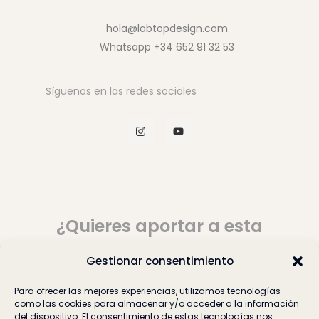
hola@labtopdesign.com
Whatsapp +34 652 91 32 53
Síguenos en las redes sociales
I
Y
n
o
s
u
t
t
a
u
g
b
r
e
a
m
¿Quieres aportar a esta
comunidad?
Gestionar consentimiento
Para ofrecer las mejores experiencias, utilizamos tecnologías
Cuéntanos
como las cookies para almacenar y/o acceder a la información
del dispositivo. El consentimiento de estas tecnologías nos