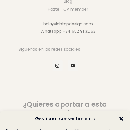
Blog
Hazte TOP member
hola@labtopdesign.com
Whatsapp +34 652 91 32 53
Síguenos en las redes sociales
I
Y
n
o
s
u
t
t
a
u
g
b
r
e
a
m
¿Quieres aportar a esta
comunidad?
Gestionar consentimiento